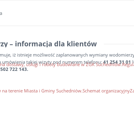
ta
 – informacja dla klientów
muje, iż istnieje możliwość zaplanowanych wymiany wodomierz
u umówienia takiej wizyty pod numerem telefonu:
41 254 31 01
na dostawy, usługi i roboty budowlane w ZGK Suchedniów.
Regul
502 722 143.
 na terenie Miasta i Gminy Suchedniów.
Schemat organizacyjny
Z