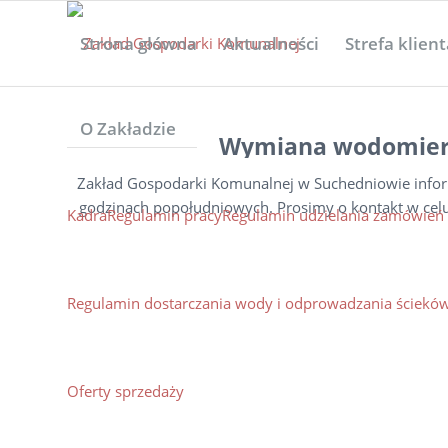
Strona główna
Aktualności
Strefa klien
O Zakładzie
Wymiana wodomierzy
Zakład Gospodarki Komunalnej w Suchedniowie infor
godzinach popołudniowych. Prosimy o kontakt w cel
Kadra
Regulamin pracy
Regulamin udzielania zamówień 
Regulamin dostarczania wody i odprowadzania ścieków
Oferty sprzedaży