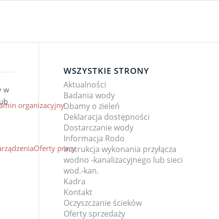
WSZYSTKIE STRONY
Aktualności
y w
Badania wody
lub
amin organizacyjny
Dbamy o zieleń
Deklaracja dostępności
Dostarczanie wody
Informacja Rodo
arządzenia
Oferty pracy
Instrukcja wykonania przyłącza
wodno -kanalizacyjnego lub sieci
wod.-kan.
Kadra
Kontakt
Oczyszczanie ścieków
Oferty sprzedaży